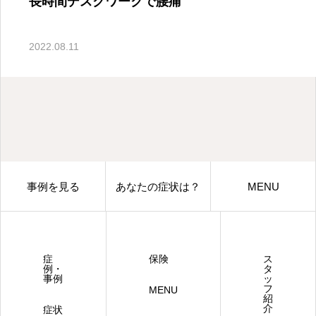
新川ぎっくり腰・坐骨神経痛・スポーツ障害のご相談
長時間デスクワークで腰痛
2022.08.11
事例を見る
あなたの症状は？
MENU
症
保険
ス
例・
タ
事例
ッ
フ
MENU
紹
介
症状