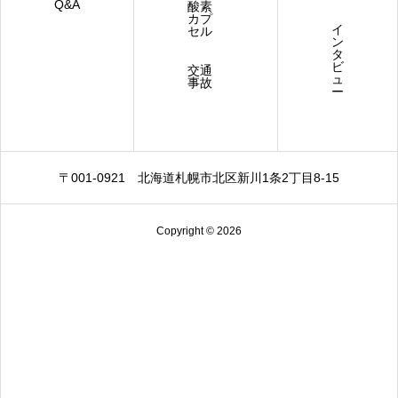
Q&A
酸素
カプ
イ
セル
ン
タ
ビ
交通
ュ
事故
ー
〒001-0921
北海道札幌市北区新川1条2丁目8-15
Copyright © 2026